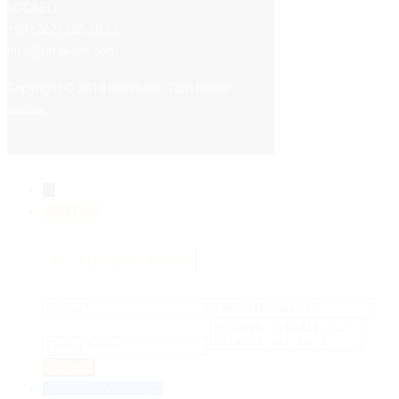
KOCAELİ
+90 (262) 335 50 65
info@ritrakons.com
Copyright © 2018 Ritrakons. Tüm hakları
saklıdır.
←
Ön Talep
Ön Talep Formu
Facebook Messenger