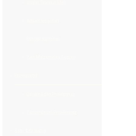
zamanında teslim edilmesi planlanan, kaliteli,
İnşaat Taahhüt İşleri
sağlam, estetik ve ekonomik yapılar inşa
etmektedir.
Altyapı İnşaatları
3. Altyapı İnşaatları
Üstyapı İnşaatları
Yapı Malzemeleri Ticareti
Hafriyat, kazı ve dolgu işleri, İstinat Duvarları,
Boru Hatları, Yol Altyapıları, Elektrik ve Su
Projelerimiz
deplasman işleri firmamızın uzmanlık alanı
içindeki işlerdir.
Devam Eden Projelerimiz
4. Üstyapı İnşaatları
Tamamlanan Projelerimiz
Satış & Kiralama
Her cins Bina işleri Kaba ve ince inşaatları,