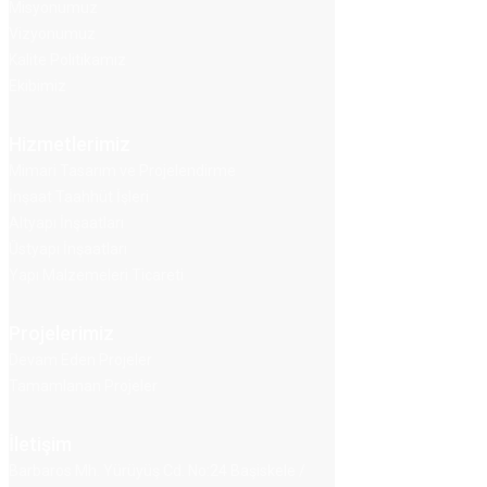
Misyonumuz
Vizyonumuz
Kalite Politikamız
Ekibimiz
Hizmetlerimiz
Mimari Tasarım ve Projelendirme
İnşaat Taahhüt İşleri
Altyapı İnşaatları
Üstyapı İnşaatları
Yapı Malzemeleri Ticareti
Projelerimiz
Devam Eden Projeler
Tamamlanan Projeler
İletişim
Barbaros Mh. Yürüyüş Cd. No:24 Başiskele /