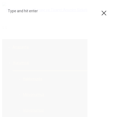
Type and hit enter
Clos
Yapı Malzemeleri
Anasayfa
Ticareti
Kurumsal
Hakkımızda
Misyonumuz
Vizyonumuz